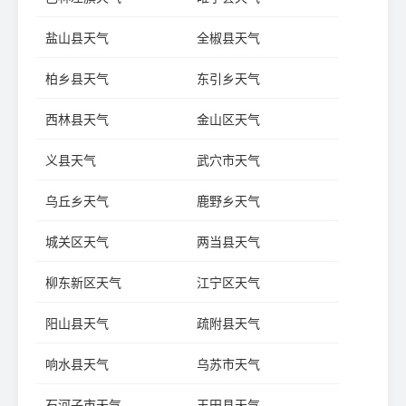
盐山县天气
全椒县天气
柏乡县天气
东引乡天气
西林县天气
金山区天气
义县天气
武穴市天气
乌丘乡天气
鹿野乡天气
城关区天气
两当县天气
柳东新区天气
江宁区天气
阳山县天气
疏附县天气
响水县天气
乌苏市天气
石河子市天气
玉田县天气