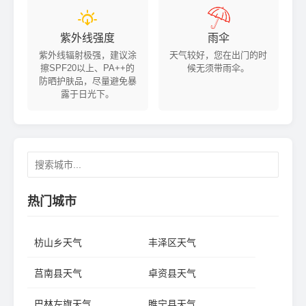


紫外线强度
雨伞
紫外线辐射极强，建议涂
天气较好，您在出门的时
擦SPF20以上、PA++的
候无须带雨伞。
防晒护肤品，尽量避免暴
露于日光下。
热门城市
枋山乡天气
丰泽区天气
莒南县天气
卓资县天气
巴林左旗天气
睢宁县天气