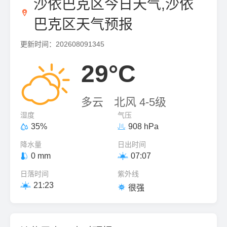
沙依巴克区今日天气,沙依

巴克区天气预报
更新时间：202608091345

29°C
多云
北风 4-5级
湿度
气压
35%
908 hPa


降水量
日出时间
0 mm
07:07


日落时间
紫外线
21:23


很强