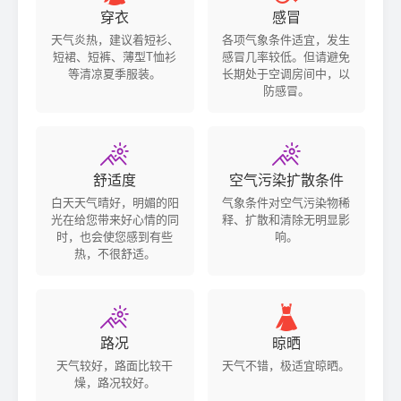
穿衣
感冒
天气炎热，建议着短衫、
各项气象条件适宜，发生
短裙、短裤、薄型T恤衫
感冒几率较低。但请避免
等清凉夏季服装。
长期处于空调房间中，以
防感冒。


舒适度
空气污染扩散条件
白天天气晴好，明媚的阳
气象条件对空气污染物稀
光在给您带来好心情的同
释、扩散和清除无明显影
时，也会使您感到有些
响。
热，不很舒适。


路况
晾晒
天气较好，路面比较干
天气不错，极适宜晾晒。
燥，路况较好。