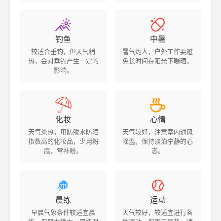


钓鱼
中暑
较适合垂钓，但天气稍
暑气灼人，户外工作要避
热，会对垂钓产生一定的
免长时间在阳光下曝晒。
影响。


化妆
心情
天气炎热，用防脱水防晒
天气较好，注意室内通风
指数高的化妆品，少用粉
降温，保持淡泊宁静的心
底，常补粉。
态。


晨练
运动
早晨气象条件较适宜晨
天气较好，较适宜进行各