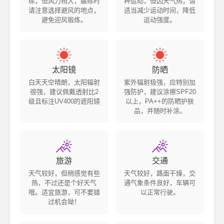
练，但风力稍大，晨练时
种运动，但因天气热，请
请注意选择避风的地点，
适当减少运动时间，降低
避免迎风锻炼。
运动强度。


太阳镜
防晒
白天天空晴朗，太阳辐射
紫外辐射极强，应特别加
很强，建议佩戴透射比2
强防护，建议涂擦SPF20
级且标注UV400的遮阳镜
以上，PA++的防晒护肤
品，并随时补涂。


旅游
交通
天气较好，但稍感觉有些
天气较好，路面干燥，交
热，不过还是个好天气
通气象条件良好，车辆可
哦。适宜旅游，可不要错
以正常行驶。
过机会呦！