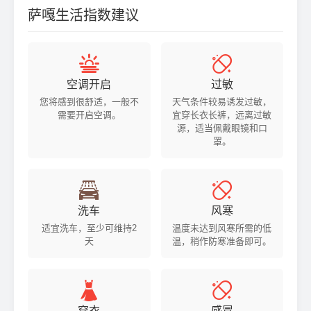
萨嘎生活指数建议


空调开启
过敏
您将感到很舒适，一般不
天气条件较易诱发过敏，
需要开启空调。
宜穿长衣长裤，远离过敏
源，适当佩戴眼镜和口
罩。


洗车
风寒
适宜洗车，至少可维持2
温度未达到风寒所需的低
天
温，稍作防寒准备即可。


穿衣
感冒