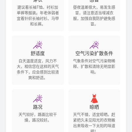
建议着长袖T恤、衬衫加
昼夜温差很大，易发生感
单裤等服装。年老体弱者
冒，请注意适当增减衣
宜着针织长袖衬衫、马甲
服，加强自我防护避免感
和长裤。
冒。


舒适度
空气污染扩散条件
白天温度适宜，风力不
气象条件对空气污染物稀
大，相信您在这样的天气
释、扩散和清除无明显影
条件下，应会感到比较清
响。
爽和舒适。


路况
晾晒
天气较好，路面比较干
天气不错，适宜晾晒。赶
燥，路况较好。
紧把久未见阳光的衣物搬
出来吸收一下太阳的味道
吧！