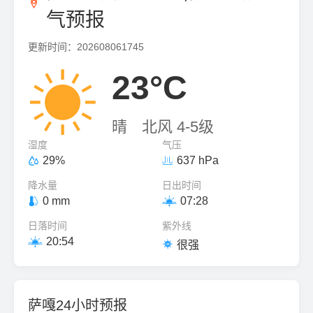

气预报
更新时间：202608061745

23°C
晴
北风 4-5级
湿度
气压
29%
637 hPa


降水量
日出时间
0 mm
07:28


日落时间
紫外线
20:54


很强
萨嘎24小时预报