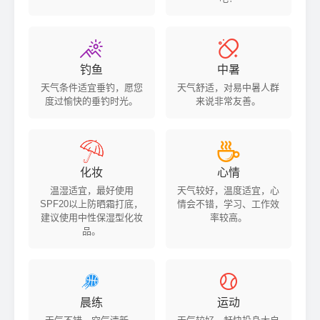


钓鱼
中暑
天气条件适宜垂钓，愿您
天气舒适，对易中暑人群
度过愉快的垂钓时光。
来说非常友善。


化妆
心情
温湿适宜，最好使用
天气较好，温度适宜，心
SPF20以上防晒霜打底，
情会不错，学习、工作效
建议使用中性保湿型化妆
率较高。
品。


晨练
运动