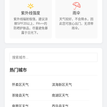


紫外线强度
雨伞
紫外线辐射极强，建议涂
天气较好，不会降水，因
擦SPF20以上、PA++的
此您可放心出门，无须带
防晒护肤品，尽量避免暴
雨伞。
露于日光下。
热门城市
怀柔区天气
滨海新区天气
茶陵县天气
南湖区天气
南票区天气
西华县天气