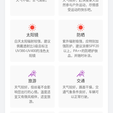
天气不错，空气清新。
天气较好，赶快投身大自
然参与户外运动，尽情感
受运动的快乐吧。


太阳镜
防晒
白天太阳辐射较强，建议
紫外辐射极强，应特别加
佩戴透射比1级且标注
强防护，建议涂擦SPF20
UV380-UV400的浅色太
以上，PA++的防晒护肤
阳镜
品，并随时补涂。


旅游
交通
天气较好，但丝毫不会影
天气较好，路面干燥，交
响您出行的心情。温度适
通气象条件良好，车辆可
宜又有微风相伴，适宜旅
以正常行驶。
游。