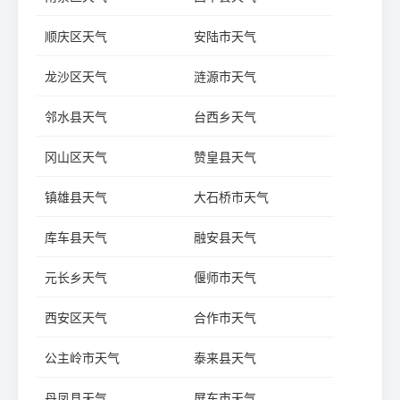
顺庆区天气
安陆市天气
龙沙区天气
涟源市天气
邻水县天气
台西乡天气
冈山区天气
赞皇县天气
镇雄县天气
大石桥市天气
库车县天气
融安县天气
元长乡天气
偃师市天气
西安区天气
合作市天气
公主岭市天气
泰来县天气
丹凤县天气
屏东市天气