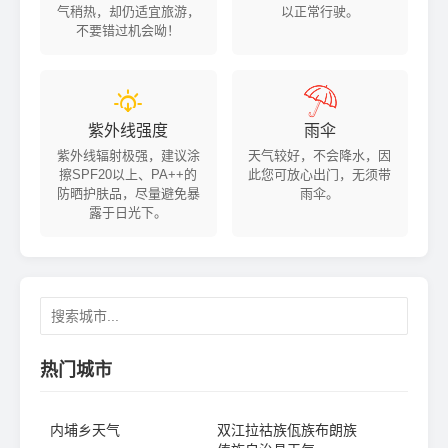
气稍热，却仍适宜旅游，
以正常行驶。
不要错过机会呦！


紫外线强度
雨伞
紫外线辐射极强，建议涂
天气较好，不会降水，因
擦SPF20以上、PA++的
此您可放心出门，无须带
防晒护肤品，尽量避免暴
雨伞。
露于日光下。
热门城市
内埔乡天气
双江拉祜族佤族布朗族