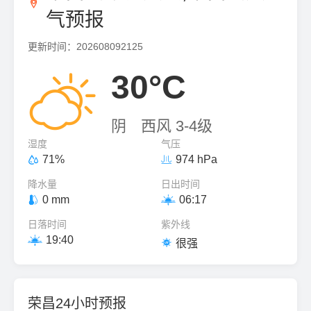

气预报
更新时间：202608092125

30°C
阴
西风 3-4级
湿度
气压
71%
974 hPa


降水量
日出时间
0 mm
06:17


日落时间
紫外线
19:40


很强
荣昌24小时预报