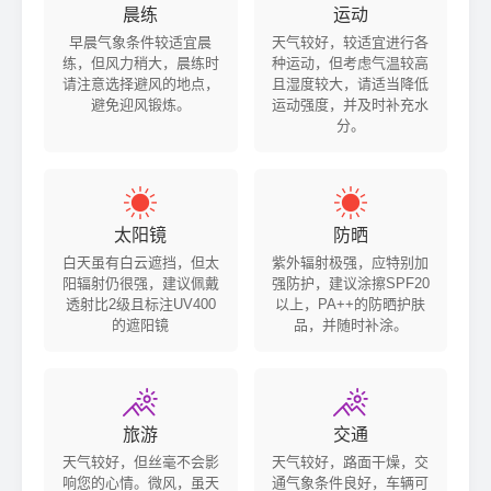
晨练
运动
早晨气象条件较适宜晨
天气较好，较适宜进行各
练，但风力稍大，晨练时
种运动，但考虑气温较高
请注意选择避风的地点，
且湿度较大，请适当降低
避免迎风锻炼。
运动强度，并及时补充水
分。


太阳镜
防晒
白天虽有白云遮挡，但太
紫外辐射极强，应特别加
阳辐射仍很强，建议佩戴
强防护，建议涂擦SPF20
透射比2级且标注UV400
以上，PA++的防晒护肤
的遮阳镜
品，并随时补涂。


旅游
交通
天气较好，但丝毫不会影
天气较好，路面干燥，交
响您的心情。微风，虽天
通气象条件良好，车辆可