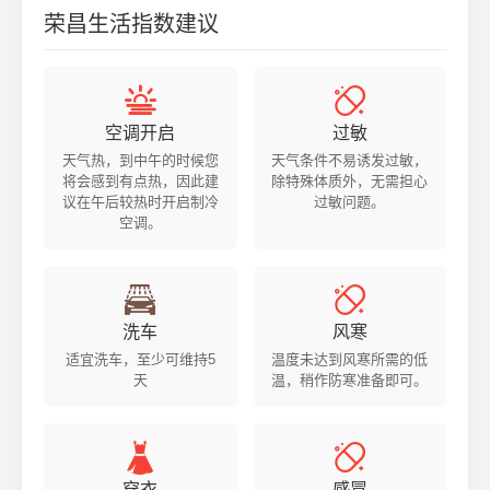
荣昌生活指数建议


空调开启
过敏
天气热，到中午的时候您
天气条件不易诱发过敏，
将会感到有点热，因此建
除特殊体质外，无需担心
议在午后较热时开启制冷
过敏问题。
空调。


洗车
风寒
适宜洗车，至少可维持5
温度未达到风寒所需的低
天
温，稍作防寒准备即可。


穿衣
感冒