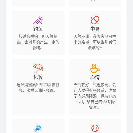


钓鱼
中暑
较适合垂钓，但天气稍
天气不热，在炎炎夏日中
热，会对垂钓产生一定的
十分难得，可以告别暑气
影响。
漫漫啦~


化妆
心情
建议用蜜质SPF20面霜打
天气较好，气温较高，会
底，水质无油粉底霜。
让人觉得有些烦躁，注意
室内通风降温，保持心态
平和，给自己的情绪“降
降温”。

