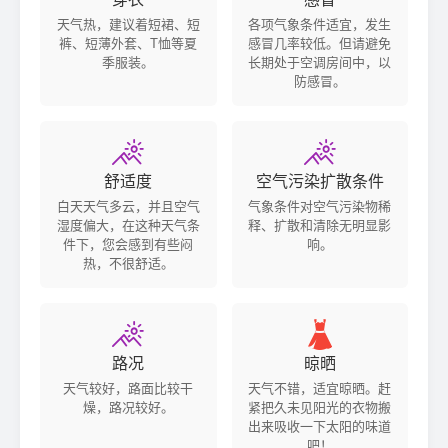
天气热，建议着短裙、短
各项气象条件适宜，发生
裤、短薄外套、T恤等夏
感冒几率较低。但请避免
季服装。
长期处于空调房间中，以
防感冒。


舒适度
空气污染扩散条件
白天天气多云，并且空气
气象条件对空气污染物稀
湿度偏大，在这种天气条
释、扩散和清除无明显影
件下，您会感到有些闷
响。
热，不很舒适。


路况
晾晒
天气较好，路面比较干
天气不错，适宜晾晒。赶
燥，路况较好。
紧把久未见阳光的衣物搬
出来吸收一下太阳的味道
吧！