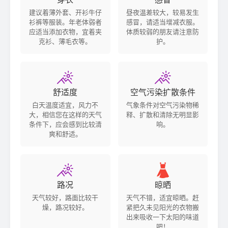
建议着薄外套、开衫牛仔
昼夜温差较大，较易发生
衫裤等服装。年老体弱者
感冒，请适当增减衣服。
应适当添加衣物，宜着夹
体质较弱的朋友请注意防
克衫、薄毛衣等。
护。


舒适度
空气污染扩散条件
白天温度适宜，风力不
气象条件对空气污染物稀
大，相信您在这样的天气
释、扩散和清除无明显影
条件下，应会感到比较清
响。
爽和舒适。


路况
晾晒
天气较好，路面比较干
天气不错，适宜晾晒。赶
燥，路况较好。
紧把久未见阳光的衣物搬
出来吸收一下太阳的味道
吧！