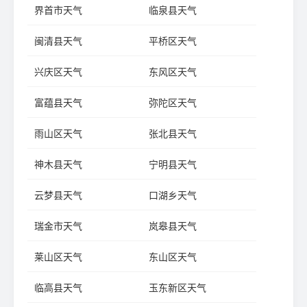
界首市天气
临泉县天气
闽清县天气
平桥区天气
兴庆区天气
东风区天气
富蕴县天气
弥陀区天气
雨山区天气
张北县天气
神木县天气
宁明县天气
云梦县天气
口湖乡天气
瑞金市天气
岚皋县天气
莱山区天气
东山区天气
临高县天气
玉东新区天气