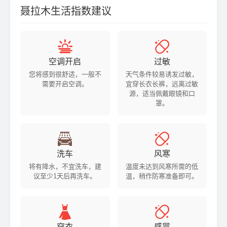
聂拉木生活指数建议


空调开启
过敏
您将感到很舒适，一般不
天气条件较易诱发过敏，
需要开启空调。
宜穿长衣长裤，远离过敏
源，适当佩戴眼镜和口
罩。


洗车
风寒
将有降水，不宜洗车，建
温度未达到风寒所需的低
议至少1天后再洗车。
温，稍作防寒准备即可。


穿衣
感冒