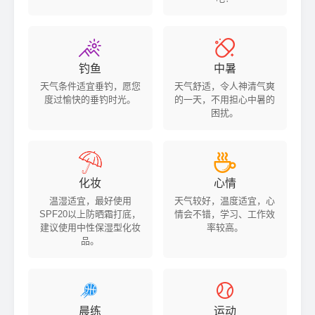


钓鱼
中暑
天气条件适宜垂钓，愿您
天气舒适，令人神清气爽
度过愉快的垂钓时光。
的一天，不用担心中暑的
困扰。


化妆
心情
温湿适宜，最好使用
天气较好，温度适宜，心
SPF20以上防晒霜打底，
情会不错，学习、工作效
建议使用中性保湿型化妆
率较高。
品。


晨练
运动