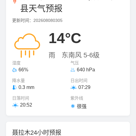

县天气预报
更新时间：202608080305

14°C
雨
东南风 5-6级
湿度
气压
66%
640 hPa


降水量
日出时间
0.3 mm
07:29


日落时间
紫外线
20:52


很强
聂拉木24小时预报