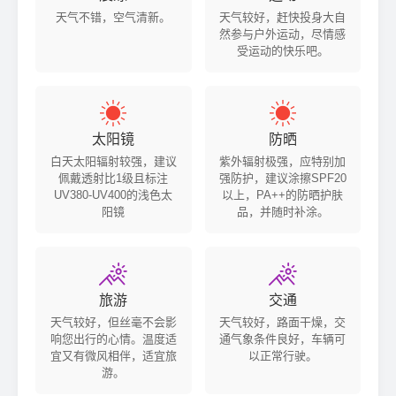
天气不错，空气清新。
天气较好，赶快投身大自
然参与户外运动，尽情感
受运动的快乐吧。


太阳镜
防晒
白天太阳辐射较强，建议
紫外辐射极强，应特别加
佩戴透射比1级且标注
强防护，建议涂擦SPF20
UV380-UV400的浅色太
以上，PA++的防晒护肤
阳镜
品，并随时补涂。


旅游
交通
天气较好，但丝毫不会影
天气较好，路面干燥，交
响您出行的心情。温度适
通气象条件良好，车辆可
宜又有微风相伴，适宜旅
以正常行驶。
游。