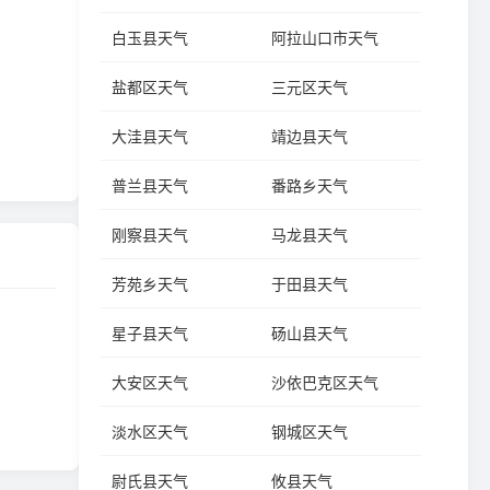
白玉县天气
阿拉山口市天气
盐都区天气
三元区天气
大洼县天气
靖边县天气
普兰县天气
番路乡天气
刚察县天气
马龙县天气
芳苑乡天气
于田县天气
星子县天气
砀山县天气
大安区天气
沙依巴克区天气
淡水区天气
钢城区天气
尉氏县天气
攸县天气