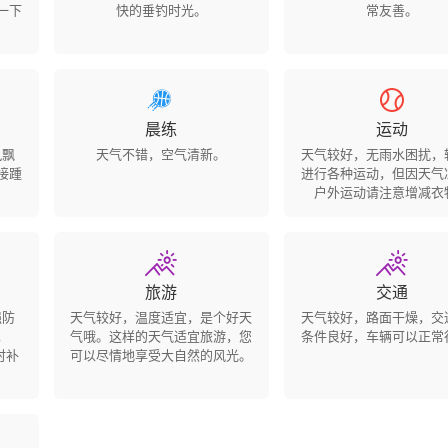
一下
快的垂钓时光。
常友善。


晨练
运动
风飘
天气不错，空气清新。
天气较好，无雨水困扰，
接踵
进行各种运动，但因天气
户外运动请注意增减衣


旅游
交通
强防
天气较好，温度适宜，是个好天
天气较好，路面干燥，交
，
气哦。这样的天气适宜旅游，您
条件良好，车辆可以正常
时补
可以尽情地享受大自然的风光。