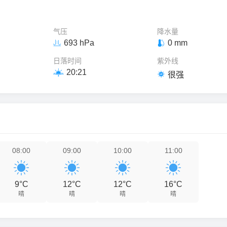
气压
降水量
693 hPa
0 mm


日落时间
紫外线
20:21


很强
08:00
09:00
10:00
11:00




9°C
12°C
12°C
16°C
晴
晴
晴
晴