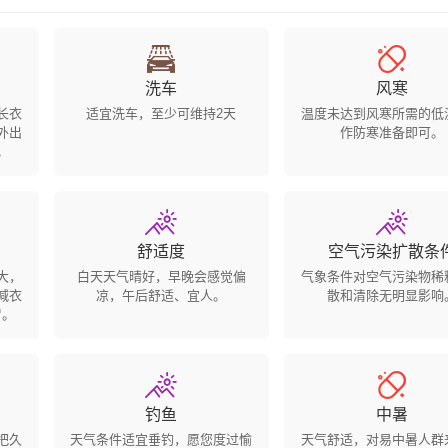


洗车
风寒
长衣
适宜洗车，至少可维持2天
温度未达到风寒所需的低
外出
作防寒准备即可。
。


舒适度
空气污染扩散条
大，
白天天气晴好，早晚会感觉偏
气象条件对空气污染物稀
减衣
凉，午后舒适、宜人。
散和清除无明显影响
冒。


钓鱼
中暑
把久
天气条件适宜垂钓，愿您度过愉
天气舒适，对易中暑人群