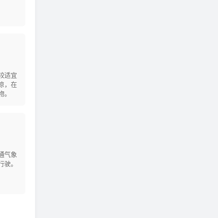
较适宜
凉，在
物。
通气象
行驶。