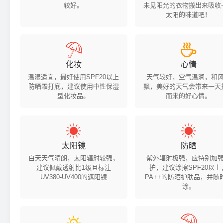
较好。
未见阳光的衣物搬出来吸收
太阳的味道吧！


化妆
心情
温湿适宜，最好使用SPF20以上
天气较好，空气温润，和
防晒霜打底，建议使用中性保湿
飘，美好的天气会带来一天
型化妆品。
而来的好心情。


太阳镜
防晒
白天天气晴朗，太阳辐射较强，
紫外辐射极强，应特别加
建议佩戴透射比1级且标注
护，建议涂擦SPF20以上
UV380-UV400的遮阳镜
PA++的防晒护肤品，并随
涂。

