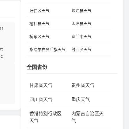
归仁区天气
峡江县天气
榆社县天气
孟津县天气
11
桥东区天气
宜兰市天气
云
察哈尔右翼后旗天气
线西乡天气
°C
全国省份
甘肃省天气
贵州省天气
四川省天气
重庆天气
香港特别行政区
内蒙古自治区天
天气
气