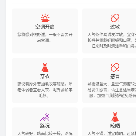


空调开启
过敏
您将感到很舒适，一般不需要开
天气条件易诱发过敏，宜穿
启空调。
长裤并佩戴好眼镜和口罩，
归来时及时清洁手和口鼻


穿衣
感冒
建议着厚外套加毛衣等服装。年
昼夜温差大，且空气湿度较
老体弱者宜着大衣、呢外套加羊
易发生感冒，请注意适当增
毛衫。
服，加强自我防护避免感


路况
晾晒
天气较好，路面比较干燥，路况
天气不错，适宜晾晒。赶紧