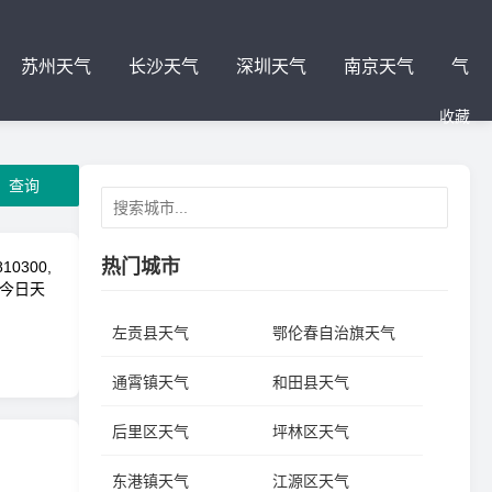
苏州天气
长沙天气
深圳天气
南京天气
气
收藏
查询
热门城市
0300,
县今日天
左贡县天气
鄂伦春自治旗天气
通霄镇天气
和田县天气
后里区天气
坪林区天气
东港镇天气
江源区天气