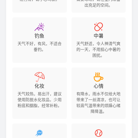
出充足的空间。


钓鱼
中暑
天气不好，有风，不适合
天气舒适，令人神清气爽
垂钓。
的一天，不用担心中暑的
困扰。


化妆
心情
天气较热，易出汗，建议
有降水，雨水不仅给大地
使用防脱水化妆品，少用
带来了一丝清凉，也可让
粉底和胭脂，经常补粉。
较高气温带来的烦躁心绪
降降温。

