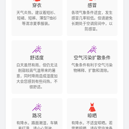
穿衣
感冒
天气炎热，建议着短衫、
各项气象条件适宜，发生
短裙、短裤、薄型T恤衫
感冒几率较低。但请避免
等清凉夏季服装。
长期处于空调房间中，以
防感冒。


舒适度
空气污染扩散条件
白天虽然有雨，但仍无法
气象条件有利于空气污染
削弱较高气温带来的暑
物稀释、扩散和清除。
意，同时降雨造成湿度加
大会您感到有些闷热，不
很舒适。


路况
晾晒
有降水，路面潮湿，车辆
有降水，不适宜晾晒。若
易打滑，请小心驾驶。
需要晾晒，请在室内准备