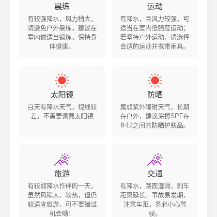
晨练
运动
有较强降水，风力稍大，
有降水，且风力较强，可
请避免户外晨练，建议在
适当在室内低强度运动；
室内做适当锻炼，保持身
若坚持户外运动，请选择
体健康。
合适的运动并携带雨具。


太阳镜
防晒
白天有降水天气，视线较
属弱紫外辐射天气，长期
差，不需要佩戴太阳镜
在户外，建议涂擦SPF在
8-12之间的防晒护肤品。


旅游
交通
有较弱降水作伴的一天，
有降水，路面湿滑，刹车
虽然风稍大，较热，但仍
距离延长，事故易发期，
较适宜旅游，可不要错过
注意车距，务必小心驾
机会呦！
驶。