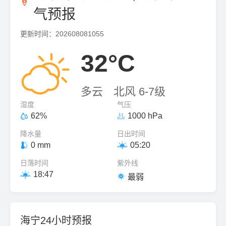

气预报
更新时间：202608081055

32°C
多云
北风 6-7级
湿度
气压
62%
1000 hPa


降水量
日出时间
0 mm
05:20


日落时间
紫外线
18:47


最弱
海宁24小时预报