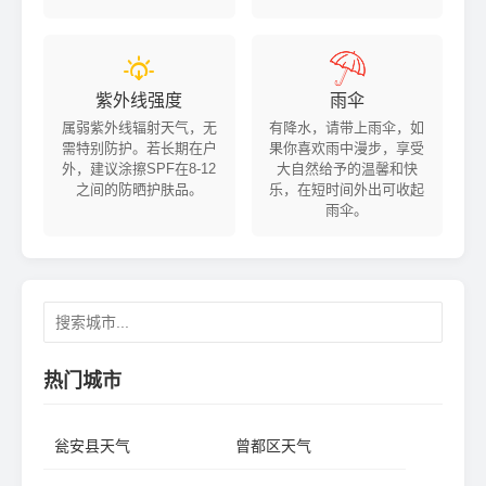


紫外线强度
雨伞
属弱紫外线辐射天气，无
有降水，请带上雨伞，如
需特别防护。若长期在户
果你喜欢雨中漫步，享受
外，建议涂擦SPF在8-12
大自然给予的温馨和快
之间的防晒护肤品。
乐，在短时间外出可收起
雨伞。
热门城市
瓮安县天气
曾都区天气