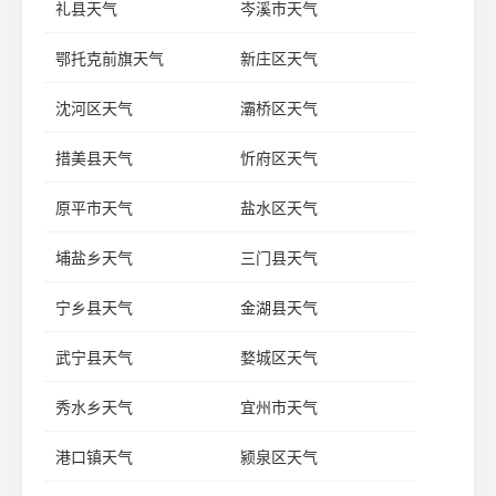
礼县天气
岑溪市天气
鄂托克前旗天气
新庄区天气
沈河区天气
灞桥区天气
措美县天气
忻府区天气
原平市天气
盐水区天气
埔盐乡天气
三门县天气
宁乡县天气
金湖县天气
武宁县天气
婺城区天气
秀水乡天气
宜州市天气
港口镇天气
颍泉区天气