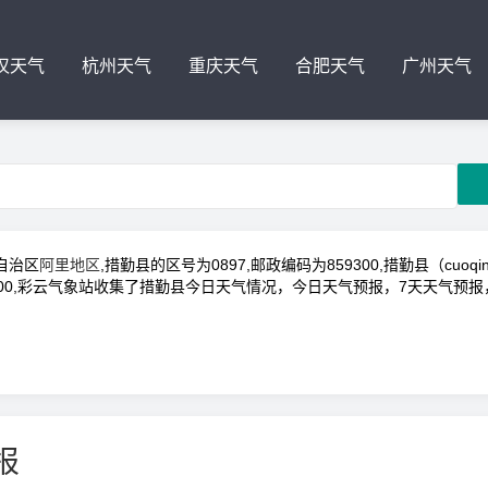
汉天气
杭州天气
重庆天气
合肥天气
广州天气
自治区
阿里地区
,措勤县的区号为0897,邮政编码为859300,措勤县（cuoq
.021000,彩云气象站收集了措勤县今日天气情况，今日天气预报，7天天气预报
报