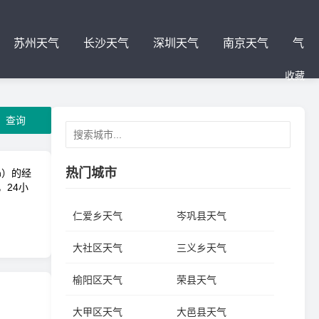
苏州天气
长沙天气
深圳天气
南京天气
气
收藏
查询
热门城市
in）的经
，24小
仁爱乡天气
岑巩县天气
大社区天气
三义乡天气
榆阳区天气
荣县天气
大甲区天气
大邑县天气