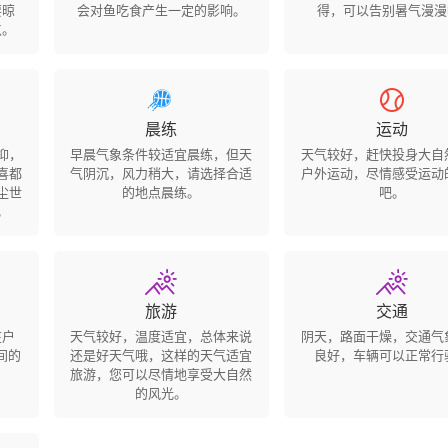
要晾
会对鱼吃食产生一定的影响。
得，可以告别暑气漫漫
点。


晨练
运动
抑，
早晨气象条件较适宜晨练，但天
天气较好，赶快投身大自
喜都
气阴沉，风力稍大，请选择合适
户外运动，尽情感受运动
尘世
的地点晨练。
吧。
。


旅游
交通
在户
天气较好，温度适宜，总体来说
阴天，路面干燥，交通气
间的
还是好天气哦，这样的天气适宜
良好，车辆可以正常行
旅游，您可以尽情地享受大自然
的风光。