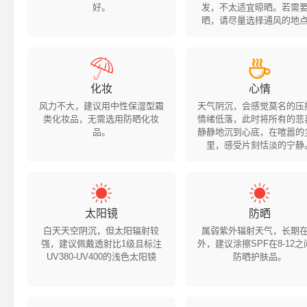
好。
发，不太适宜晾晒。若需
晒，请尽量选择通风的地


化妆
心情
风力不大，建议用中性保湿型霜
天气阴沉，会感觉莫名的压
类化妆品，无需选用防晒化妆
情绪低落，此时将所有的悲
品。
静静地沉到心底，在喧嚣的
里，感受片刻恬淡的宁静


太阳镜
防晒
白天天空阴沉，但太阳辐射较
属弱紫外辐射天气，长期
强，建议佩戴透射比1级且标注
外，建议涂擦SPF在8-12之
UV380-UV400的浅色太阳镜
防晒护肤品。