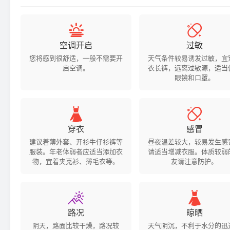


空调开启
过敏
您将感到很舒适，一般不需要开
天气条件较易诱发过敏，宜
启空调。
衣长裤，远离过敏源，适当
眼镜和口罩。


穿衣
感冒
建议着薄外套、开衫牛仔衫裤等
昼夜温差较大，较易发生感
服装。年老体弱者应适当添加衣
请适当增减衣服。体质较弱
物，宜着夹克衫、薄毛衣等。
友请注意防护。


路况
晾晒
阴天，路面比较干燥，路况较
天气阴沉，不利于水分的迅