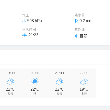
气压
降水量
598 hPa
0.2 mm


日落时间
紫外线
21:23


最弱
19:00
20:00
21:00
22:00




22°C
22°C
22°C
19°C
多云
晴
多云
多云