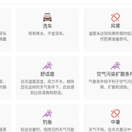


洗车
风寒
穿长
将有降水，不宜洗车。
温度未达到风寒所需的低
佩戴
作防寒准备即可。


舒适度
空气污染扩散条
冒，
白天温度适宜，风力不大，相信
气象条件较不利于空气污
的朋
您在这样的天气条件下，应会感
释、扩散和清除。
到比较清爽和舒适。


钓鱼
中暑
速蒸
较适合垂钓，但阴沉的天气可能
天气不热，在炎炎夏日中