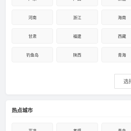
河南
浙江
海南
甘肃
福建
西藏
钓鱼岛
陕西
青海
选
热点城市
平凉
孝感
青岛