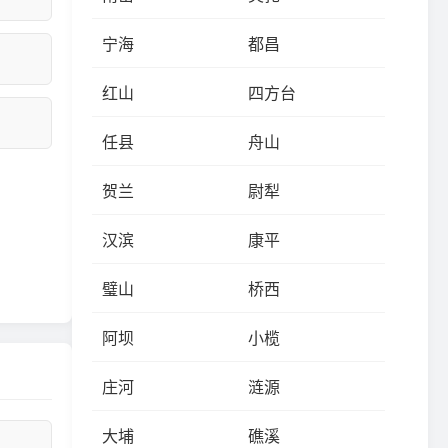
宁海
都昌
红山
四方台
任县
舟山
贺兰
尉犁
汉滨
康平
璧山
桥西
阿坝
小榄
庄河
涟源
大埔
礁溪