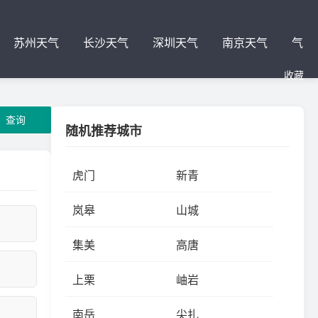
苏州天气
长沙天气
深圳天气
南京天气
气
收藏
查询
随机推荐城市
虎门
新青
岚皋
山城
集美
高唐
上栗
岫岩
南岳
尖扎