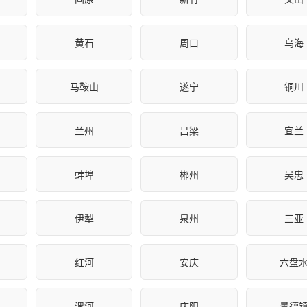
黄石
周口
乌海
马鞍山
遂宁
铜川
兰州
吕梁
宜兰
蚌埠
郴州
吴忠
伊犁
泉州
三亚
红河
安庆
六盘
漯河
庆阳
景德