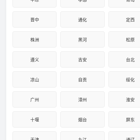
晋中
通化
定西
株洲
黑河
松原
遵义
吉安
台北
凉山
自贡
绥化
广州
漳州
淮安
十堰
烟台
屏东
天津
九江
通辽