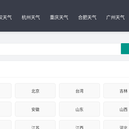
汉天气
杭州天气
重庆天气
合肥天气
广州天气
北京
台湾
吉林
安徽
山东
山西
江苏
江西
河北