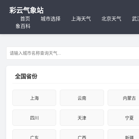
彩云气象站
首页
城市选择
上海天气
北京天气
武
象百科
全国省份
上海
云南
内蒙古
四川
天津
宁夏
广东
广西
新疆