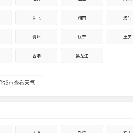
湖北
湖南
澳门
贵州
辽宁
重庆
香港
黑龙江
择城市查看天气
固原
新竹
文山